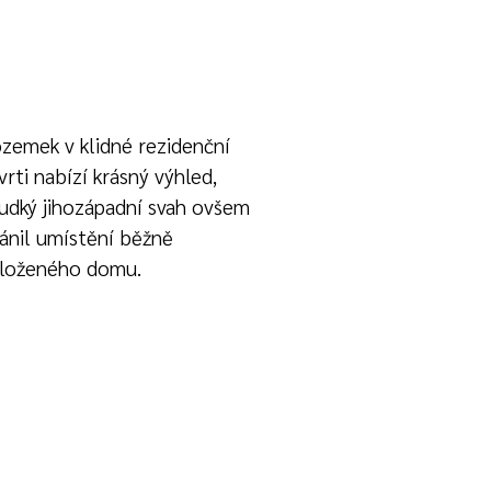
zemek v klidné rezidenční
vrti nabízí krásný výhled,
udký jihozápadní svah ovšem
ánil umístění běžně
loženého domu.