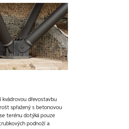
í kvádrovou dřevostavbu
rošt spřažený s betonovou
 se terénu dotýká pouze
trubkových podnoží a