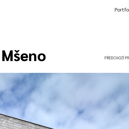
Portfo
 Mšeno
PŘEDCHOZÍ P