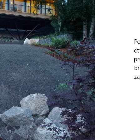
Po
čt
pr
br
za