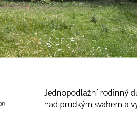
Jednopodlažní rodinný dů
nad prudkým svahem a vyh
Jan