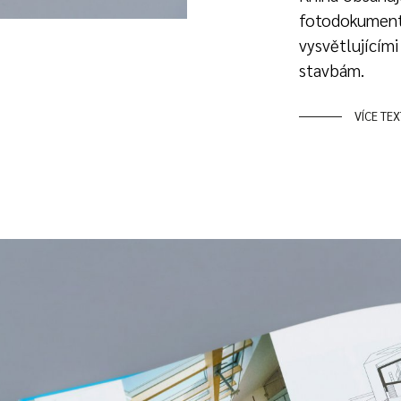
fotodokument
vysvětlujícím
stavbám.
VÍCE TE