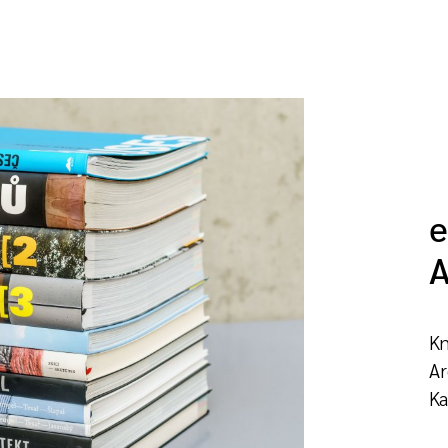
e
A
Kn
Ar
Ka