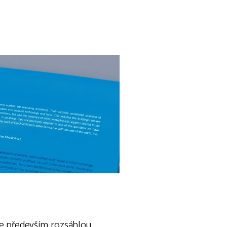
e především rozsáhlou