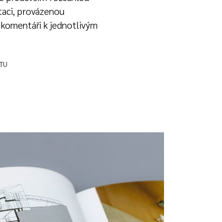
aci, provázenou
i komentáři k jednotlivým
XTU