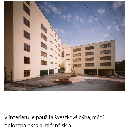
V interiéru je použita švestková dýha, mědí
obložená okna a mléčná skla.